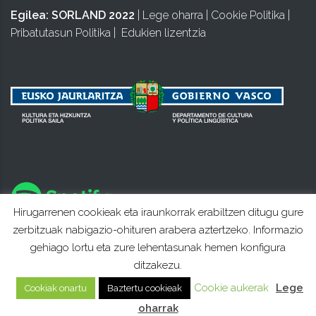
Egilea:
SORLAND 2022
|
Lege oharra
|
Cookie Politika
|
Pribatutasun Politika
|
Edukien lizentzia
Hirugarrenen cookieak eta iraunkorrak erabiltzen ditugu gure
zerbitzuak nabigazio-ohituren arabera aztertzeko. Informazio
gehiago lortu eta zure lehentasunak hemen konfigura
ditzakezu.
Cookie aukerak
Lege
Cookiak onartu
Baztertu cookieak
oharrak