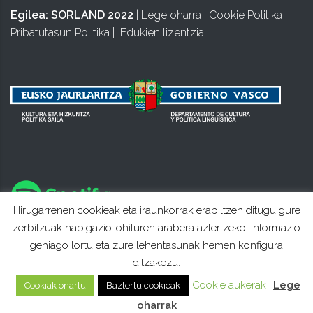
Egilea:
SORLAND 2022
|
Lege oharra
|
Cookie Politika
|
Pribatutasun Politika
|
Edukien lizentzia
Hirugarrenen cookieak eta iraunkorrak erabiltzen ditugu gure
zerbitzuak nabigazio-ohituren arabera aztertzeko. Informazio
gehiago lortu eta zure lehentasunak hemen konfigura
ditzakezu.
Cookie aukerak
Lege
Cookiak onartu
Baztertu cookieak
oharrak