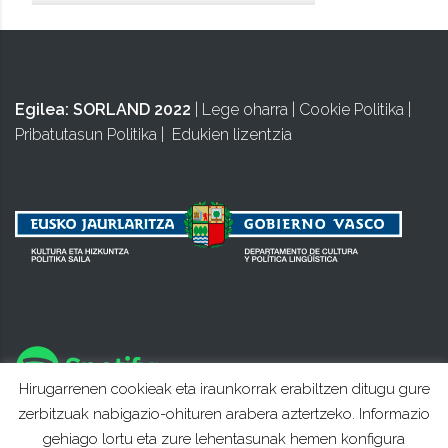
Egilea:
SORLAND 2022
|
Lege oharra
|
Cookie Politika
|
Pribatutasun Politika
|
Edukien lizentzia
Hirugarrenen cookieak eta iraunkorrak erabiltzen ditugu gure
zerbitzuak nabigazio-ohituren arabera aztertzeko. Informazio
gehiago lortu eta zure lehentasunak hemen konfigura