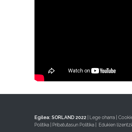
Egilea:
SORLAND 2022
|
Lege oharra
|
Cooki
Politika
|
Pribatutasun Politika
|
Edukien lizentzi