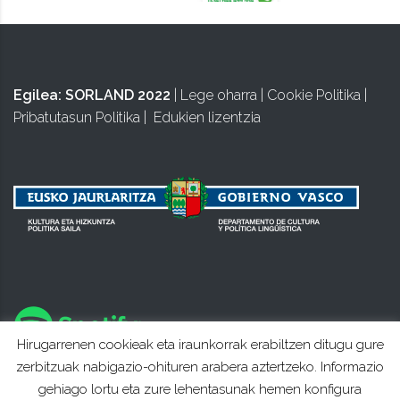
Egilea:
SORLAND 2022
|
Lege oharra
|
Cookie Politika
|
Pribatutasun Politika
|
Edukien lizentzia
Hirugarrenen cookieak eta iraunkorrak erabiltzen ditugu gure
zerbitzuak nabigazio-ohituren arabera aztertzeko. Informazio
gehiago lortu eta zure lehentasunak hemen konfigura