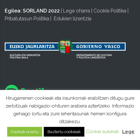
Egilea:
SORLAND 2022
|
Lege oharra
|
Cookie Politika
|
Pribatutasun Politika
|
Edukien lizentzia
Hirugarrenen cookieak eta iraunkorrak erabiltzen ditugu gure
zerbitzuak nabigazio-ohituren arabera aztertzeko. Informazio
gehiago lortu eta zure lehentasunak hemen konfigura
ditzakezu.
Cookie aukerak
Lege
Cookiak onartu
Baztertu cookieak