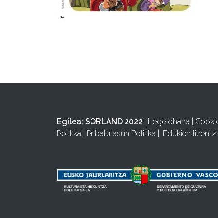
Egilea:
SORLAND 2022
|
Lege oharra
|
Cooki
Politika
|
Pribatutasun Politika
|
Edukien lizentzi