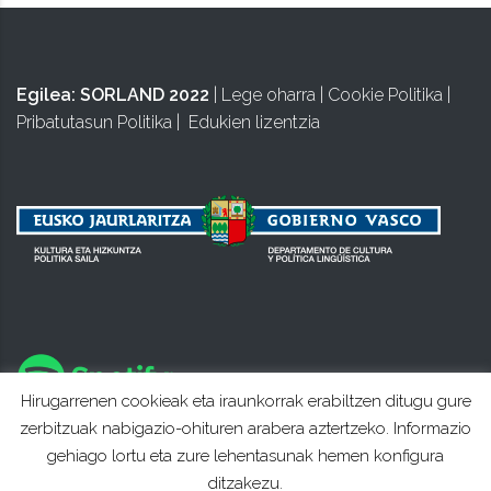
Egilea:
SORLAND 2022
|
Lege oharra
|
Cookie Politika
|
Pribatutasun Politika
|
Edukien lizentzia
Hirugarrenen cookieak eta iraunkorrak erabiltzen ditugu gure
zerbitzuak nabigazio-ohituren arabera aztertzeko. Informazio
gehiago lortu eta zure lehentasunak hemen konfigura
ditzakezu.