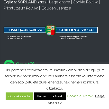
Egilea:
SORLAND 2022
|
Lege oharra
|
Cookie Politika
|
Pribatutasun Politika
|
Edukien lizentzia
Hirugarrenen cookieak eta iraunkorrak erabiltzen ditugu gure
zerbitzuak nabigazio-ohituren arabera aztertzeko. Informazio
gehiago lortu eta zure lehentasunak hemen konfigura
ditzakezu.
Cookie aukerak
Lege
Cookiak onartu
Baztertu cookieak
oharrak