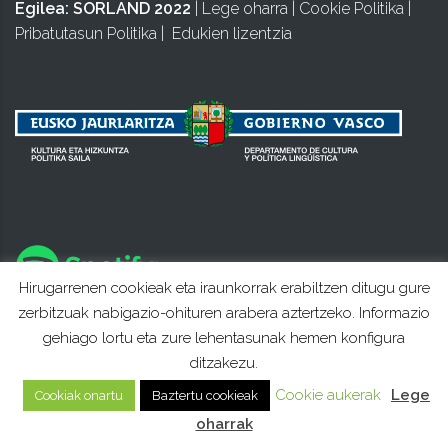
Egilea:
SORLAND 2022
|
Lege oharra
|
Cookie Politika
|
Pribatutasun Politika
|
Edukien lizentzia
Hirugarrenen cookieak eta iraunkorrak erabiltzen ditugu gure
zerbitzuak nabigazio-ohituren arabera aztertzeko. Informazio
gehiago lortu eta zure lehentasunak hemen konfigura
ditzakezu.
Cookie aukerak
Lege
Cookiak onartu
Baztertu cookieak
oharrak