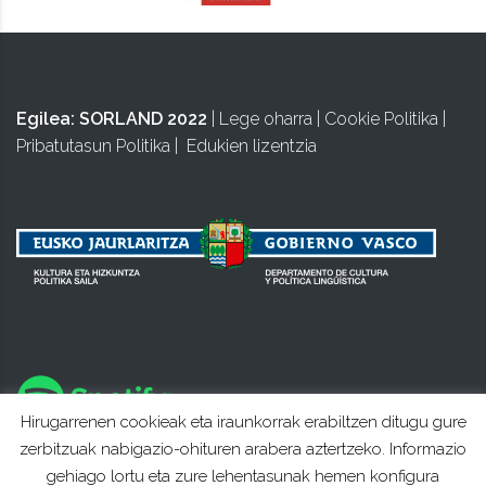
Egilea:
SORLAND 2022
|
Lege oharra
|
Cookie Politika
|
Pribatutasun Politika
|
Edukien lizentzia
Hirugarrenen cookieak eta iraunkorrak erabiltzen ditugu gure
zerbitzuak nabigazio-ohituren arabera aztertzeko. Informazio
gehiago lortu eta zure lehentasunak hemen konfigura