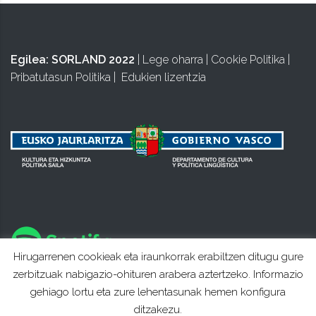
Egilea:
SORLAND 2022
|
Lege oharra
|
Cookie Politika
|
Pribatutasun Politika
|
Edukien lizentzia
Hirugarrenen cookieak eta iraunkorrak erabiltzen ditugu gure
zerbitzuak nabigazio-ohituren arabera aztertzeko. Informazio
gehiago lortu eta zure lehentasunak hemen konfigura
ditzakezu.