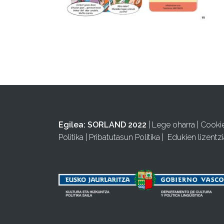
Egilea:
SORLAND 2022
|
Lege oharra
|
Cooki
Politika
|
Pribatutasun Politika
|
Edukien lizentzi