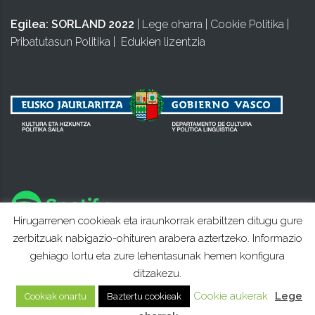
Egilea:
SORLAND 2022
|
Lege oharra
|
Cookie Politika
|
Pribatutasun Politika
|
Edukien lizentzia
Hirugarrenen cookieak eta iraunkorrak erabiltzen ditugu gure
zerbitzuak nabigazio-ohituren arabera aztertzeko. Informazio
gehiago lortu eta zure lehentasunak hemen konfigura
ditzakezu.
Cookie aukerak
Lege
Cookiak onartu
Baztertu cookieak