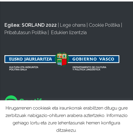
Egilea:
SORLAND 2022
|
Lege oharra
|
Cookie Politika
|
Pribatutasun Politika
|
Edukien lizentzia
Hirugarrenen cookieak eta iraunkorrak erabiltzen ditugu gure
zerbitzuak nabigazio-ohituren arabera aztertzeko. Informazio
gehiago lortu eta zure lehentasunak hemen konfigura
ditzakezu.