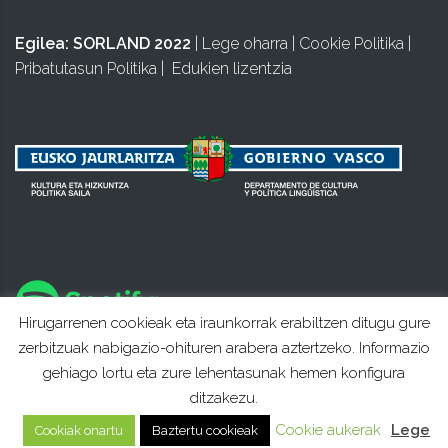
Egilea:
SORLAND 2022
|
Lege oharra
|
Cookie Politika
|
Pribatutasun Politika
|
Edukien lizentzia
Hirugarrenen cookieak eta iraunkorrak erabiltzen ditugu gure
zerbitzuak nabigazio-ohituren arabera aztertzeko. Informazio
gehiago lortu eta zure lehentasunak hemen konfigura
ditzakezu.
Cookie aukerak
Lege
Cookiak onartu
Baztertu cookieak