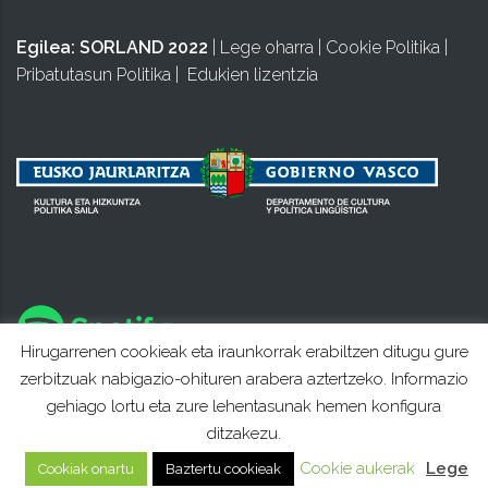
Egilea:
SORLAND 2022
|
Lege oharra
|
Cookie Politika
|
Pribatutasun Politika
|
Edukien lizentzia
Hirugarrenen cookieak eta iraunkorrak erabiltzen ditugu gure
zerbitzuak nabigazio-ohituren arabera aztertzeko. Informazio
gehiago lortu eta zure lehentasunak hemen konfigura
ditzakezu.
Cookie aukerak
Lege
Cookiak onartu
Baztertu cookieak