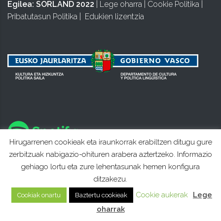
Egilea:
SORLAND 2022
|
Lege oharra
|
Cookie Politika
|
Pribatutasun Politika
|
Edukien lizentzia
Hirugarrenen cookieak eta iraunkorrak erabiltzen ditugu gure
zerbitzuak nabigazio-ohituren arabera aztertzeko. Informazio
gehiago lortu eta zure lehentasunak hemen konfigura
ditzakezu.
Cookie aukerak
Lege
Cookiak onartu
Baztertu cookieak
oharrak