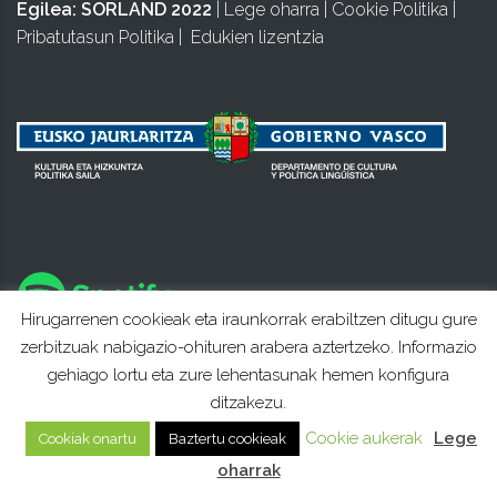
Egilea:
SORLAND 2022
|
Lege oharra
|
Cookie Politika
|
Pribatutasun Politika
|
Edukien lizentzia
Hirugarrenen cookieak eta iraunkorrak erabiltzen ditugu gure
zerbitzuak nabigazio-ohituren arabera aztertzeko. Informazio
gehiago lortu eta zure lehentasunak hemen konfigura
ditzakezu.
Cookie aukerak
Lege
Cookiak onartu
Baztertu cookieak
oharrak