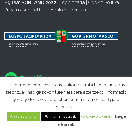
Egilea:
SORLAND 2022
|
Lege oharra
|
Cookie Politika
|
Pribatutasun Politika
|
Edukien lizentzia
Hirugarrenen cookieak eta iraunkorrak erabiltzen ditugu gure
zerbitzuak nabigazio-ohituren arabera aztertzeko. Informazio
gehiago lortu eta zure lehentasunak hemen konfigura
ditzakezu.
Cookie aukerak
Lege
Cookiak onartu
Baztertu cookieak
oharrak