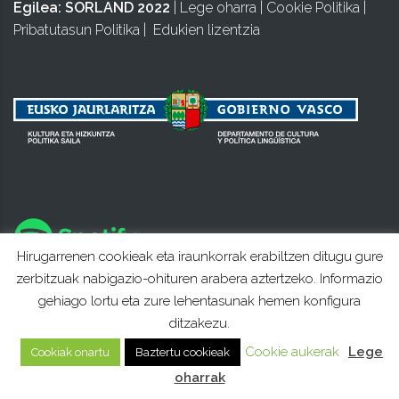
Egilea:
SORLAND 2022
|
Lege oharra
|
Cookie Politika
|
Pribatutasun Politika
|
Edukien lizentzia
Hirugarrenen cookieak eta iraunkorrak erabiltzen ditugu gure
zerbitzuak nabigazio-ohituren arabera aztertzeko. Informazio
gehiago lortu eta zure lehentasunak hemen konfigura
ditzakezu.
Cookie aukerak
Lege
Cookiak onartu
Baztertu cookieak
oharrak