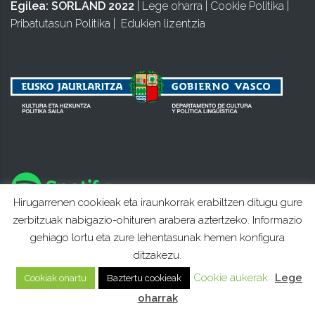
Egilea:
SORLAND 2022
|
Lege oharra
|
Cookie Politika
|
Pribatutasun Politika
|
Edukien lizentzia
Hirugarrenen cookieak eta iraunkorrak erabiltzen ditugu gure
zerbitzuak nabigazio-ohituren arabera aztertzeko. Informazio
gehiago lortu eta zure lehentasunak hemen konfigura
ditzakezu.
Cookie aukerak
Lege
Cookiak onartu
Baztertu cookieak
oharrak