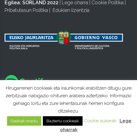
Egilea:
SORLAND 2022
|
Lege oharra
|
Cookie Politika
|
Pribatutasun Politika
|
Edukien lizentzia
Hirugarrenen cookieak eta iraunkorrak erabiltzen ditugu gure
zerbitzuak nabigazio-ohituren arabera aztertzeko. Informazio
gehiago lortu eta zure lehentasunak hemen konfigura
ditzakezu.
Cookie aukerak
Lege
Cookiak onartu
Baztertu cookieak
oharrak