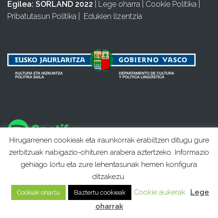
Egilea:
SORLAND 2022
|
Lege oharra
|
Cookie Politika
|
Pribatutasun Politika
|
Edukien lizentzia
Hirugarrenen cookieak eta iraunkorrak erabiltzen ditugu gure
zerbitzuak nabigazio-ohituren arabera aztertzeko. Informazio
gehiago lortu eta zure lehentasunak hemen konfigura
ditzakezu.
Cookie aukerak
Lege
Cookiak onartu
Baztertu cookieak
oharrak