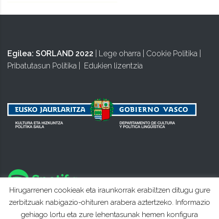
Egilea:
SORLAND 2022
|
Lege oharra
|
Cookie Politika
|
Pribatutasun Politika
|
Edukien lizentzia
Hirugarrenen cookieak eta iraunkorrak erabiltzen ditugu gure
zerbitzuak nabigazio-ohituren arabera aztertzeko. Informazio
gehiago lortu eta zure lehentasunak hemen konfigura