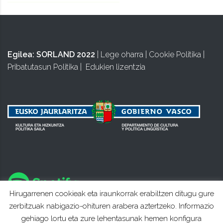
Egilea:
SORLAND 2022
|
Lege oharra
|
Cookie Politika
|
Pribatutasun Politika
|
Edukien lizentzia
Hirugarrenen cookieak eta iraunkorrak erabiltzen ditugu gure
zerbitzuak nabigazio-ohituren arabera aztertzeko. Informazio
gehiago lortu eta zure lehentasunak hemen konfigura