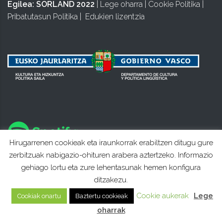
Egilea:
SORLAND 2022
|
Lege oharra
|
Cookie Politika
|
Pribatutasun Politika
|
Edukien lizentzia
Hirugarrenen cookieak eta iraunkorrak erabiltzen ditugu gure
zerbitzuak nabigazio-ohituren arabera aztertzeko. Informazio
gehiago lortu eta zure lehentasunak hemen konfigura
ditzakezu.
Cookie aukerak
Lege
Cookiak onartu
Baztertu cookieak
oharrak