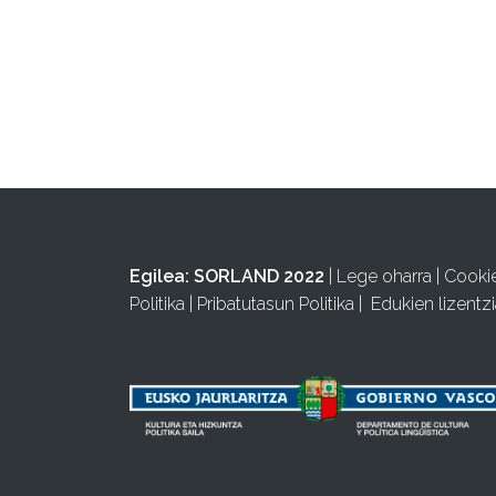
Egilea:
SORLAND 2022
|
Lege oharra
|
Cooki
Politika
|
Pribatutasun Politika
|
Edukien lizentzi