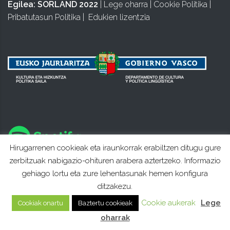
Egilea:
SORLAND 2022
|
Lege oharra
|
Cookie Politika
|
Pribatutasun Politika
|
Edukien lizentzia
Hirugarrenen cookieak eta iraunkorrak erabiltzen ditugu gure
zerbitzuak nabigazio-ohituren arabera aztertzeko. Informazio
gehiago lortu eta zure lehentasunak hemen konfigura
ditzakezu.
Cookie aukerak
Lege
Cookiak onartu
Baztertu cookieak
oharrak