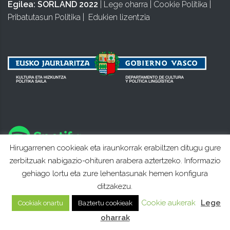
Egilea:
SORLAND 2022
|
Lege oharra
|
Cookie Politika
|
Pribatutasun Politika
|
Edukien lizentzia
Hirugarrenen cookieak eta iraunkorrak erabiltzen ditugu gure
zerbitzuak nabigazio-ohituren arabera aztertzeko. Informazio
gehiago lortu eta zure lehentasunak hemen konfigura
ditzakezu.
Cookie aukerak
Lege
Cookiak onartu
Baztertu cookieak
oharrak