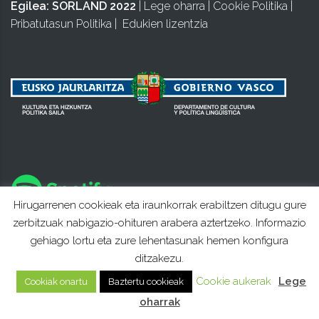
Egilea:
SORLAND 2022
|
Lege oharra
|
Cookie Politika
|
Pribatutasun Politika
|
Edukien lizentzia
Hirugarrenen cookieak eta iraunkorrak erabiltzen ditugu gure
zerbitzuak nabigazio-ohituren arabera aztertzeko. Informazio
gehiago lortu eta zure lehentasunak hemen konfigura
ditzakezu.
Cookie aukerak
Lege
Cookiak onartu
Baztertu cookieak
oharrak