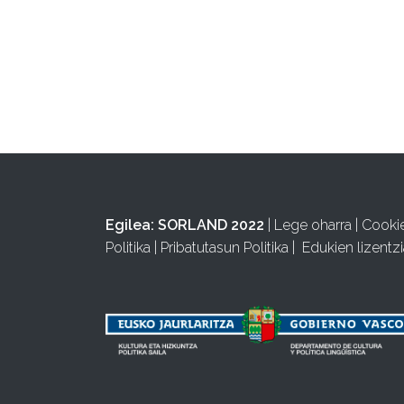
Egilea:
SORLAND 2022
|
Lege oharra
|
Cooki
Politika
|
Pribatutasun Politika
|
Edukien lizentzi