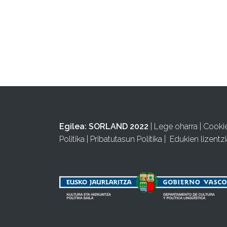
Egilea:
SORLAND 2022
|
Lege oharra
|
Cooki
Politika
|
Pribatutasun Politika
|
Edukien lizentzi