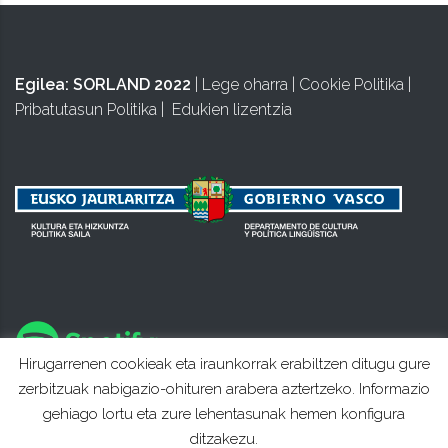
Egilea:
SORLAND 2022
|
Lege oharra
|
Cookie Politika
|
Pribatutasun Politika
|
Edukien lizentzia
Hirugarrenen cookieak eta iraunkorrak erabiltzen ditugu gure
zerbitzuak nabigazio-ohituren arabera aztertzeko. Informazio
gehiago lortu eta zure lehentasunak hemen konfigura
ditzakezu.