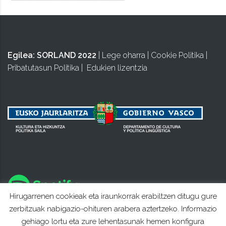
Egilea:
SORLAND 2022
|
Lege oharra
|
Cookie Politika
|
Pribatutasun Politika
|
Edukien lizentzia
Hirugarrenen cookieak eta iraunkorrak erabiltzen ditugu gure
zerbitzuak nabigazio-ohituren arabera aztertzeko. Informazio
gehiago lortu eta zure lehentasunak hemen konfigura