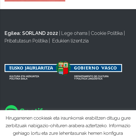
Egilea:
SORLAND 2022
|
Lege oharra
|
Cookie Politika
|
Pribatutasun Politika
|
Edukien lizentzia
Hirugarrenen cookieak eta iraunkorrak erabiltzen ditugu gure
zerbitzuak nabigazio-ohituren arabera aztertzeko. Informazio
gehiago lortu eta zure lehentasunak hemen konfigura