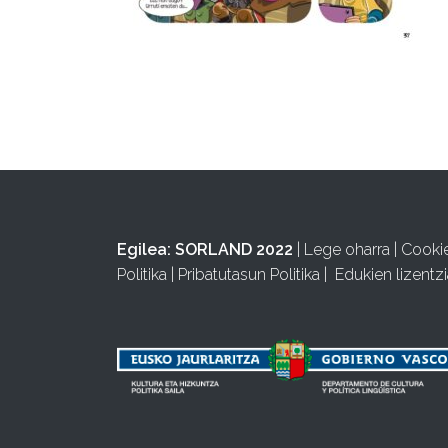
Egilea:
SORLAND 2022
|
Lege oharra
|
Cooki
Politika
|
Pribatutasun Politika
|
Edukien lizentzi