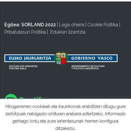
Egilea:
SORLAND 2022
|
Lege oharra
|
Cookie Politika
|
Pribatutasun Politika
|
Edukien lizentzia
Hirugarrenen cookieak eta iraunkorrak erabiltzen ditugu gure
zerbitzuak nabigazio-ohituren arabera aztertzeko. Informazio
gehiago lortu eta zure lehentasunak hemen konfigura
ditzakezu.