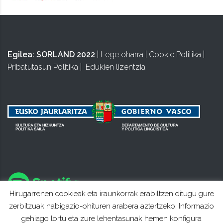
Egilea:
SORLAND 2022
|
Lege oharra
|
Cookie Politika
|
Pribatutasun Politika
|
Edukien lizentzia
Hirugarrenen cookieak eta iraunkorrak erabiltzen ditugu gure
zerbitzuak nabigazio-ohituren arabera aztertzeko. Informazio
gehiago lortu eta zure lehentasunak hemen konfigura