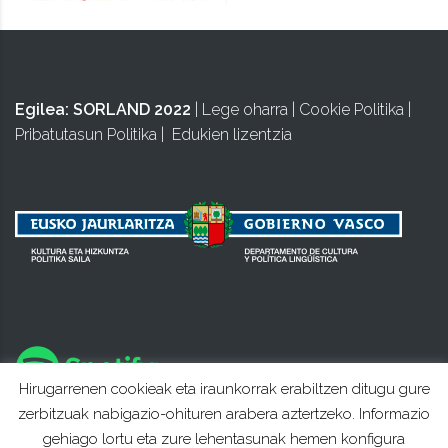
Egilea:
SORLAND 2022
|
Lege oharra
|
Cookie Politika
|
Pribatutasun Politika
|
Edukien lizentzia
Hirugarrenen cookieak eta iraunkorrak erabiltzen ditugu gure
zerbitzuak nabigazio-ohituren arabera aztertzeko. Informazio
gehiago lortu eta zure lehentasunak hemen konfigura