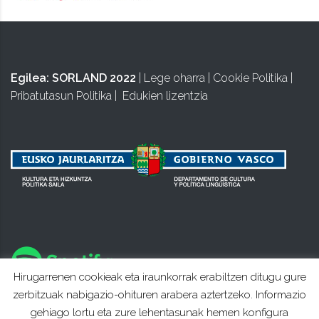
Egilea:
SORLAND 2022
|
Lege oharra
|
Cookie Politika
|
Pribatutasun Politika
|
Edukien lizentzia
Hirugarrenen cookieak eta iraunkorrak erabiltzen ditugu gure
zerbitzuak nabigazio-ohituren arabera aztertzeko. Informazio
gehiago lortu eta zure lehentasunak hemen konfigura