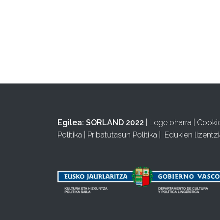
Egilea:
SORLAND 2022
|
Lege oharra
|
Cooki
Politika
|
Pribatutasun Politika
|
Edukien lizentzi