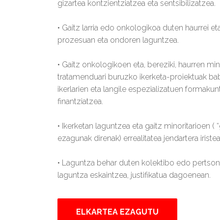
gizartea kontzientziatzea eta sentsibilizatzea.
• Gaitz larria edo onkologikoa duten haurrei eta
prozesuan eta ondoren laguntzea.
• Gaitz onkologikoen eta, bereziki, haurren minbi
tratamenduari buruzko ikerketa-proiektuak bab
ikerlarien eta langile espezializatuen formaku
finantziatzea.
• Ikerketan laguntzea eta gaitz minoritarioen ( “
ezagunak direnak) errealitatea jendartera iristea
• Laguntza behar duten kolektibo edo pertsone
laguntza eskaintzea, justifikatua dagoenean.
ELKARTEA EZAGUTU