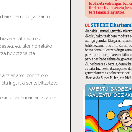
 haien familiei gaitzaren
ziaren jatorriari eta
estea, eta alor horretako
ntza hobetzea eta
gaitz arraro” izenez ere
 eta ingurua sentsibilizatzea.
kin elkarlanean aritzea eta