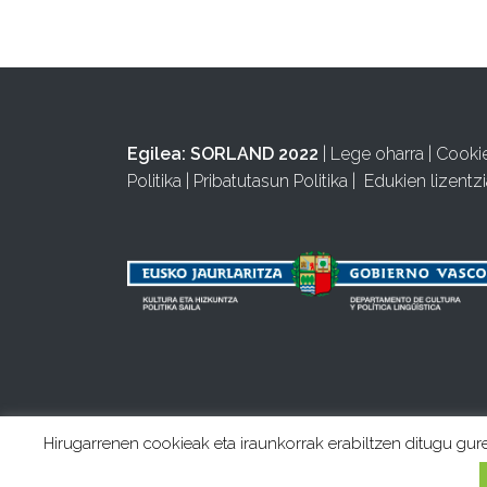
Egilea:
SORLAND 2022
|
Lege oharra
|
Cooki
Politika
|
Pribatutasun Politika
|
Edukien lizentzi
Hirugarrenen cookieak eta iraunkorrak erabiltzen ditugu gur