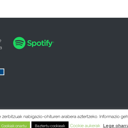
e
a
e zerbitzuak nabigazio-ohituren arabera aztertzeko. Informazio ge
Cookie aukerak
Lege oharr
Cookiak onartu
Baztertu cookieak