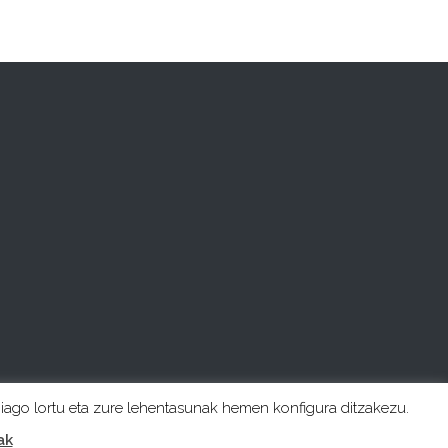
hiago lortu eta zure lehentasunak hemen konfigura ditzakezu.
ak