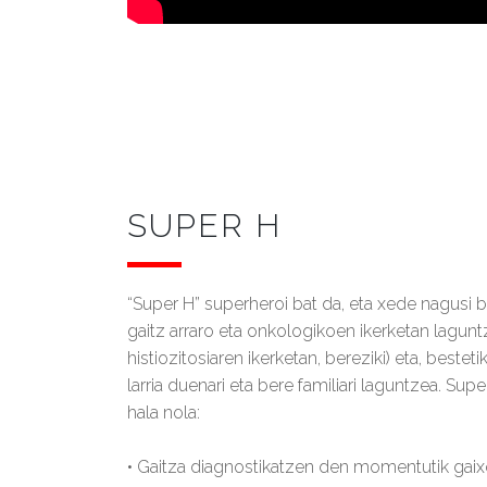
SUPER H
“Super H” superheroi bat da, eta xede nagusi ba
gaitz arraro eta onkologikoen ikerketan lagun
histiozitosiaren ikerketan, bereziki) eta, beste
larria duenari eta bere familiari laguntzea. Sup
hala nola:
• Gaitza diagnostikatzen den momentutik gaix