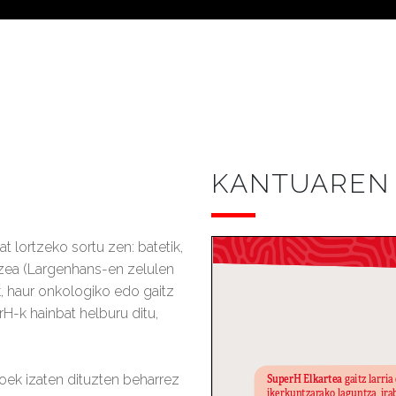
KANTUAREN 
t lortzeko sortu zen: batetik,
tzea (Largenhans-en zelulen
tik, haur onkologiko edo gaitz
erH-k hainbat helburu ditu,
oek izaten dituzten beharrez