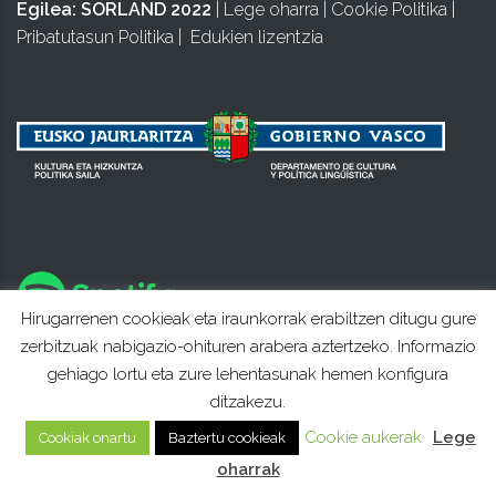
Egilea:
SORLAND 2022
|
Lege oharra
|
Cookie Politika
|
Pribatutasun Politika
|
Edukien lizentzia
Hirugarrenen cookieak eta iraunkorrak erabiltzen ditugu gure
zerbitzuak nabigazio-ohituren arabera aztertzeko. Informazio
gehiago lortu eta zure lehentasunak hemen konfigura
ditzakezu.
Cookie aukerak
Lege
Cookiak onartu
Baztertu cookieak
oharrak