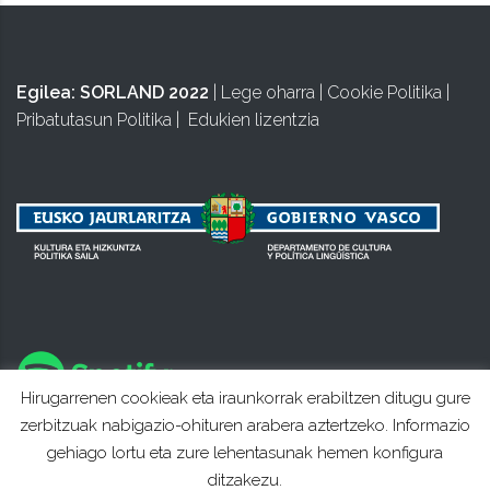
Egilea:
SORLAND 2022
|
Lege oharra
|
Cookie Politika
|
Pribatutasun Politika
|
Edukien lizentzia
Hirugarrenen cookieak eta iraunkorrak erabiltzen ditugu gure
zerbitzuak nabigazio-ohituren arabera aztertzeko. Informazio
gehiago lortu eta zure lehentasunak hemen konfigura
ditzakezu.