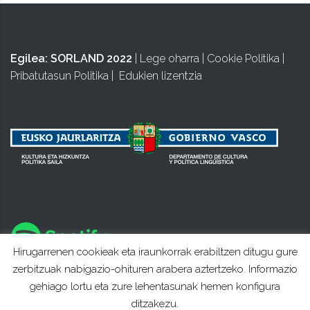
Egilea:
SORLAND 2022
|
Lege oharra
|
Cookie Politika
|
Pribatutasun Politika
|
Edukien lizentzia
Hirugarrenen cookieak eta iraunkorrak erabiltzen ditugu gure
zerbitzuak nabigazio-ohituren arabera aztertzeko. Informazio
gehiago lortu eta zure lehentasunak hemen konfigura
ditzakezu.