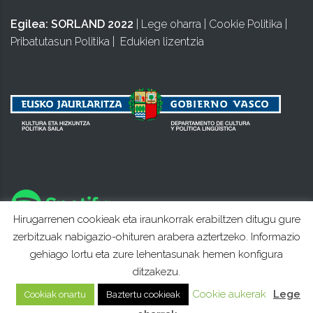
Egilea:
SORLAND 2022
|
Lege oharra
|
Cookie Politika
|
Pribatutasun Politika
|
Edukien lizentzia
Hirugarrenen cookieak eta iraunkorrak erabiltzen ditugu gure
zerbitzuak nabigazio-ohituren arabera aztertzeko. Informazio
gehiago lortu eta zure lehentasunak hemen konfigura
ditzakezu.
Cookie aukerak
Lege
Cookiak onartu
Baztertu cookieak