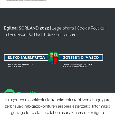
Egilea:
SORLAND 2022
|
Lege oharra
|
Cookie Politika
|
Pribatutasun Politika
|
Edukien lizentzia
Hirugarrenen cookieak eta iraunkorrak erabiltzen ditugu gure
zerbitzuak nabigazio-ohituren arabera aztertzeko. Informazio
gehiago lortu eta zure lehentasunak hemen konfigura