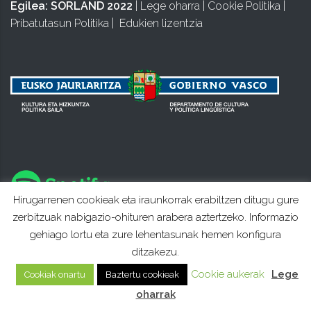
Egilea:
SORLAND 2022
|
Lege oharra
|
Cookie Politika
|
Pribatutasun Politika
|
Edukien lizentzia
Hirugarrenen cookieak eta iraunkorrak erabiltzen ditugu gure
zerbitzuak nabigazio-ohituren arabera aztertzeko. Informazio
gehiago lortu eta zure lehentasunak hemen konfigura
ditzakezu.
Cookie aukerak
Lege
Cookiak onartu
Baztertu cookieak
oharrak