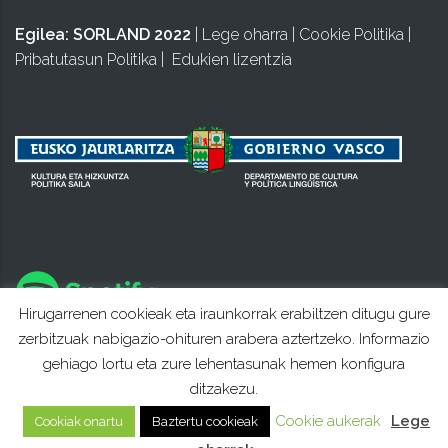
Egilea:
SORLAND 2022
|
Lege oharra
|
Cookie Politika
|
Pribatutasun Politika
|
Edukien lizentzia
Hirugarrenen cookieak eta iraunkorrak erabiltzen ditugu gure
zerbitzuak nabigazio-ohituren arabera aztertzeko. Informazio
gehiago lortu eta zure lehentasunak hemen konfigura
ditzakezu.
Cookie aukerak
Lege
Cookiak onartu
Baztertu cookieak